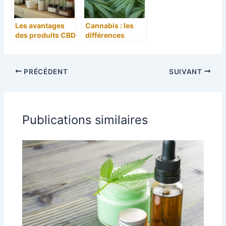
sevrage
Les avantages
Cannabis : les
des produits CBD
différences
et comment les
essentielles
explorer sur ce
entre plants
site
mâles et femelles
PRÉCÉDENT
SUIVANT
à connaître
Publications similaires