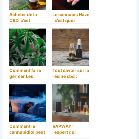
Acheter de la
Le cannabis Haze
CBD, c’est
: c’est quoi
possible ?
exactement ?
Comment faire
Tout savoir sur la
germer Les
résine cbd :
Graines De
définition,
Cannabis
variétés et mode
de
consommation
Comment le
VAPWAY :
cannabidiol peut
l’expert qui
aider à soulager
démystifie