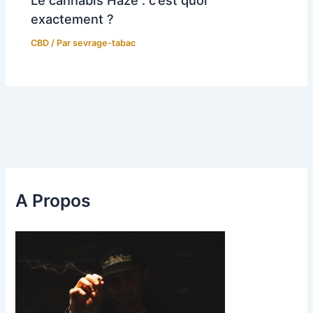
Le cannabis Haze : c’est quoi
exactement ?
CBD
/ Par
sevrage-tabac
A Propos