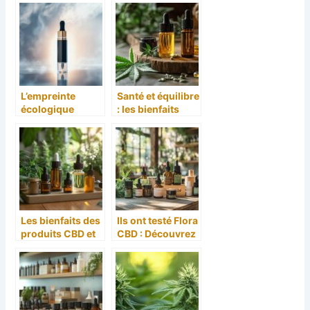
l’anxiété et
l’association
l’insomnie
entre vape et
CBD pour les
débutants
L’empreinte
Santé et équilibre
écologique
: les bienfaits
réduite du
essentiels du
Smoking Free –
CBD accessibles
CBD Antony : un
grâce aux
choix éthique
produits pas
pour arrêter de
chers de Flora
fumer
CBD
Les bienfaits des
Ils ont testé Flora
produits CBD et
CBD : Découvrez
comment tirer le
les bienfaits du
meilleur parti de
CBD avec Flora
votre achat en
CBD et leurs
ligne
produits CBD pas
cher pour le