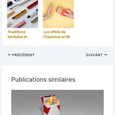
le sevrage
pour une
tabagique ?
relaxation
naturelle
Traditions
Les effets de
herbales et
l’hypnose arrêt
sevrage : Unsere
tabac sur la
4
gestion du
Lieblingslosunge
manque de
PRÉCÉDENT
SUIVANT
n für das
nicotine
Rauchen ohne
Tabac!
Publications similaires