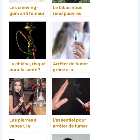
Les chewing-
Le tabac nous
gum anti fumeur,
rend pauvres
bonne idée pour
l’arrêt de la
cigarette.
La chicha, risqué
Arrêter de fumer
pour la santé ?
grâce à la
cigarette
électronique.
Les pierres à
L’essentiel pour
vapeur, la
arrêter de fumer
solution pour
une chicha sans