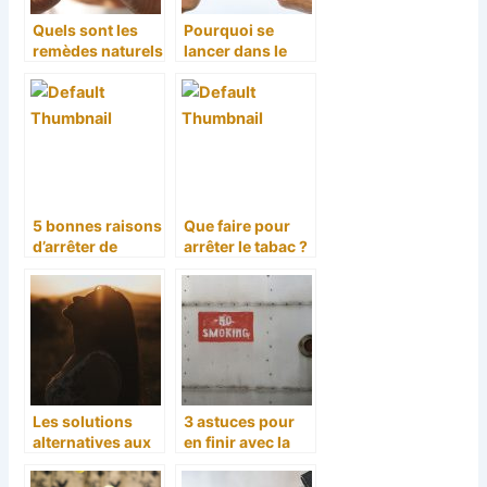
Quels sont les
Pourquoi se
remèdes naturels
lancer dans le
ou les thérapies à
sevrage
suivre pour
tabagique ?
arrêter de
consommer le
tabac et remédier
à la dépendance
?
5 bonnes raisons
Que faire pour
d’arrêter de
arrêter le tabac ?
fumer
Une solution
efficace pour
vous aider !
Les solutions
3 astuces pour
alternatives aux
en finir avec la
traitements
cigarette et la
medicaux : les
nicotine