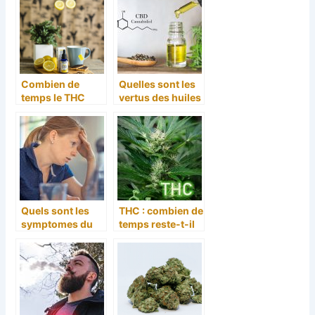
methodes de
soulagement
Combien de
Quelles sont les
temps le THC
vertus des huiles
reste-t-il dans
essentielles de
l’organisme ?
CBD ?
Quels sont les
THC : combien de
symptomes du
temps reste-t-il
stress et
dans l’organisme
comment le gerer
?
?