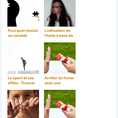
tabac
Pourquoi choisir
L’utilisation de
un remède
l’huile à base de
naturel pour
cannabis comme
calmer des
traitement
troubles ?
Le sport et ses
Arrêter de fumer
effets : Trouver
avec une
votre
meilleure
récupération
alternative
sportive