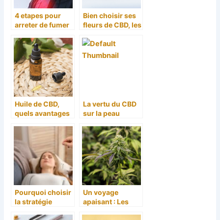
4 etapes pour
Bien choisir ses
arreter de fumer
fleurs de CBD, les
en vapotant
bonnes
informations à
connaître
Huile de CBD,
La vertu du CBD
quels avantages
sur la peau
à en tirer ?
humaine
Pourquoi choisir
Un voyage
la stratégie
apaisant : Les
d’hypnose pour
fleurs de CBD