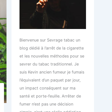
Bienvenue sur Sevrage tabac un
blog dédié à l’arrêt de la cigarette
et les nouvelles méthodes pour se
sevrer du tabac traditionnel. Je
suis Kevin ancien fumeur je fumais
l’équivalent d’un paquet par jour,
un impact conséquent sur ma
santé et porte-feuille. Arrêter de
fumer n’est pas une décision
simple, c’est une réelle addiction