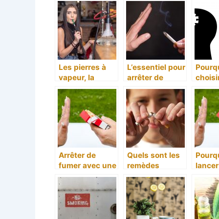
bonne idée ?
idée pour l’arrêt
de la cigarette.
Les pierres à
L’essentiel pour
Pourq
vapeur, la
arrêter de
choisi
solution pour
fumer
remèd
une chicha
pour 
sans tabac
des tr
Arrêter de
Quels sont les
Pourq
fumer avec une
remèdes
lancer
meilleure
naturels ou les
sevra
alternative
thérapies à
tabag
suivre pour
arrêter de
consommer le