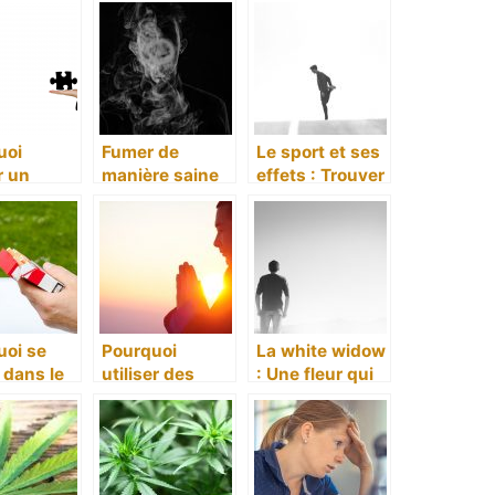
comment s’y
prendre ?
uoi
Fumer de
Le sport et ses
r un
manière saine
effets : Trouver
e naturel
c’est possible
votre
calmer
et avec des
récupération
oubles ?
avantages
sportive
uoi se
Pourquoi
La white widow
 dans le
utiliser des
: Une fleur qui
ge
produits contre
est reconnue
ique ?
l’anxiete?
pour ses vertus
therapeutiques