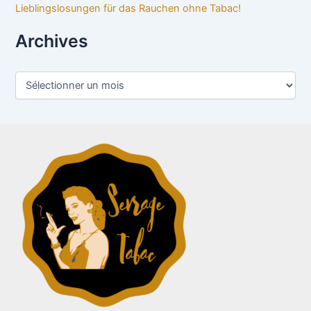
Lieblingslosungen für das Rauchen ohne Tabac!
Archives
A
r
c
h
i
v
e
s