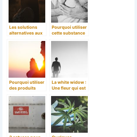
Les solutions
Pourquoi utiliser
alternatives aux
cette substance
traitements
naturelle efficace
medicaux : les
?
methodes de
soulagement
Pourquoi utiliser
La white widow :
des produits
Une fleur qui est
contre l’anxiete?
reconnue pour
ses vertus
therapeutiques