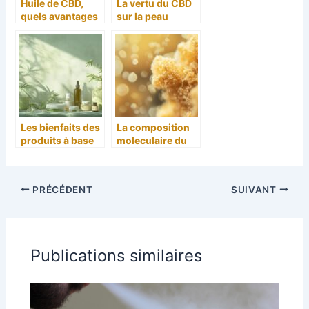
Huile de CBD,
La vertu du CBD
quels avantages
sur la peau
à en tirer ?
humaine
Les bienfaits des
La composition
produits à base
moleculaire du
de chanvre et
pollen de
comment les
cannabis : ce que
intégrer dans
revele la science
PRÉCÉDENT
SUIVANT
votre routine
Publications similaires