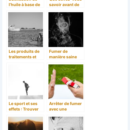
l’huile à base de
savoir avant de
cannabis comme
vous en procurer
traitement
un traitement
dérivé de
certaines plantes
?
Les produits de
Fumer de
traitements et
manière saine
leur efficacité :
c’est possible et
Les recherches
avec des
pour le prouver
avantages
Le sport et ses
Arrêter de fumer
effets : Trouver
avec une
votre
meilleure
récupération
alternative
sportive