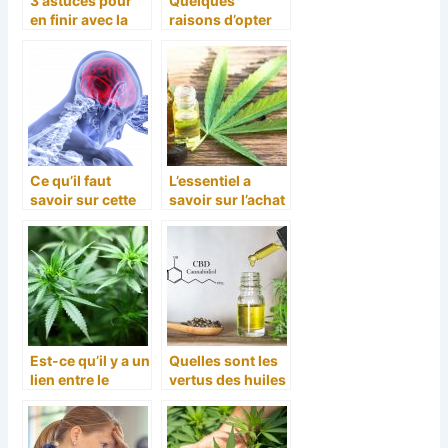
3 astuces pour
Quelques
en finir avec la
raisons d’opter
cigarette et la
pour l’utilisation
nicotine
du CBD
Ce qu’il faut
L’essentiel a
savoir sur cette
savoir sur l’achat
substance
du CBD
naturelle
Est-ce qu’il y a un
Quelles sont les
lien entre le
vertus des huiles
cannabis et la
essentielles de
perte du poids ?
CBD ?