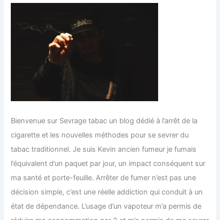
Bienvenue sur Sevrage tabac un blog dédié à l’arrêt de la
cigarette et les nouvelles méthodes pour se sevrer du
tabac traditionnel. Je suis Kevin ancien fumeur je fumais
l’équivalent d’un paquet par jour, un impact conséquent sur
ma santé et porte-feuille. Arrêter de fumer n’est pas une
décision simple, c’est une réelle addiction qui conduit à un
état de dépendance. L’usage d’un vapoteur m’a permis de