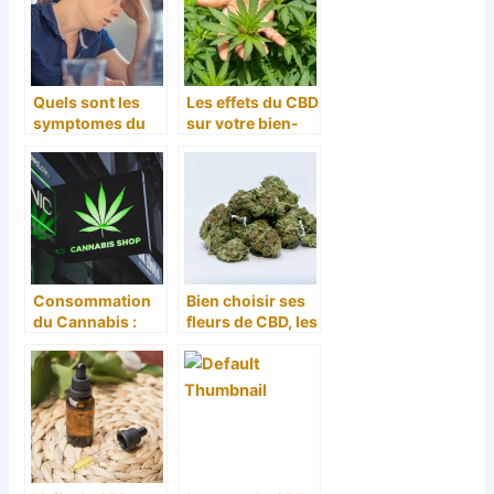
Quels sont les
Les effets du CBD
symptomes du
sur votre bien-
stress et
être
comment le gerer
?
Consommation
Bien choisir ses
du Cannabis :
fleurs de CBD, les
que dit la loi
bonnes
espagnole?
informations à
connaître