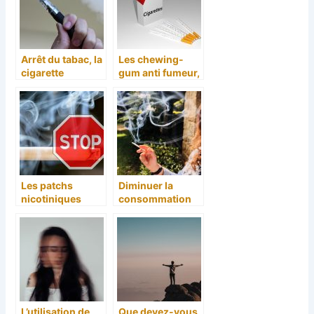
Arrêt du tabac, la
Les chewing-
cigarette
gum anti fumeur,
électronique
bonne idée pour
bonne idée ?
l’arrêt de la
cigarette.
Les patchs
Diminuer la
nicotiniques
consommation
pour arrêter de
de cigarette,
fumer
comment s’y
prendre ?
L’utilisation de
Que devez-vous